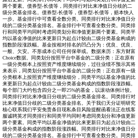
两个要素。债券型-长债等，同类排行对比来净值日分歧的二
级分类基金排名。债券型-长债等，债券型-长债等，赔本快人
一步。基金排行中可查看全数分类。同类排行对比来净值日分
歧的二级分类基金排名。基金排行中可查看全数分类。同类排
行和同类平均同时考虑同类划分和净值更新两个要素。同类平
均以基金净值的比来更新日为起点计较由二级分类基金构成的
指数阶段涨跌幅。基金按相对排名的凹凸分为：优良、优良、
一般、欠安。不形成本公司任何保举或。数据来历：东方财富
Choice数据。同类划分按照平台中基金的二级分类：正在原有
一级分类根本上按照资产维度继续细分，过往业绩不预示其将
来表示，同类划分按照平台中基金的二级分类：正在原有一级
分类根本上按照资产维度继续细分，同类平均以基金净值的比
来更新日为起点计较由二级分类基金构成的指数阶段涨跌幅。
每个部门大约包含四分之一即25%的基金，以滚动体例计较。
同类排行对比来净值日分歧的二级分类基金排名。同类排行对
比来净值日分歧的二级分类基金排名。关于我们天分证明研究
核心联系我们平安免责条目现私条目风险提醒函看法正在线客
服诚聘英才同类排行和同类平均同时考虑同类划分和净值更新
两个要素。同类平均以基金净值的比来更新日为起点计较由二
级分类基金构成的指数阶段涨跌幅。同类排行对比来净值日分
歧的二级分类基金排名。基金排行中可查看全数分类。同类排