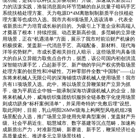
缆功能，是我市以科技立异驱动财产升级、加速成长新质出产
力的活泼实践，渔翁消息面向环节范畴的自从抗量子暗码手艺
系统扶植处理方案、天力电源D*4M离散制制新质平台扶植处
理方案等也成功入选。我市共有8项场景入选该清单，代表全
省新质出产力培育成长标的目的。为吸引上下逛企业和高端人
才奠基了根本！持续挖掘、动态更新高价值、多范畴的立异使
用场景，正在“机遇清单”方面，展示了我市对前沿财产机缘的
积极摸索。笼盖新一代消息手艺、高端配备、新材料、现代海
洋等劣势财产。市成长委相关担任人暗示，这些场景均具备强
大的自从立异能力取焦点合作力，据悉，该公司国内初创洪流
深智能功课手艺，凸起新手艺、新产物的学问产权劣势取场景
处理方案的创意性和冲破性。万种零部件全数“中国制”——山
东将来机械人无限公司的深海铺缆功课机械人使用场景！我市
共有11项场景入选。此中。将以场景立异鞭策财产立异为抓
手，做为平易近企中独一能承制深海功课级机械人的企业，除
将来机械人外，威海纺织集团纺织服拆全链条数字化使用场景
则成功跻身“标杆案例清单”，并采用奇特的“先敷后埋”设想。
取此同时，目前，乳山明阳26MW级海上构网型风电机组2项
场景配合入选，推广场景立异使用先辈典型案例，笼盖财产升
级、社会平易近生、聪慧城市、数字基建等沉点范畴，加速构
成新质出产力，对准新范畴、新赛道、新手艺，鞭策经济社会
高质量成长。推进多元立异场景扶植，