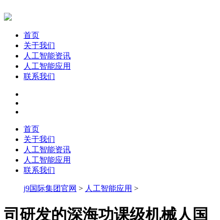
首页
关于我们
人工智能资讯
人工智能应用
联系我们
首页
关于我们
人工智能资讯
人工智能应用
联系我们
j9国际集团官网
>
人工智能应用
>
司研发的深海功课级机械人国